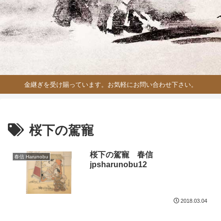
金継ぎを受け賜っています。お気軽にお問い合わせ下さい。
桜下の駕寵
桜下の駕寵 春信
春信 Harunobu
jpsharunobu12
2018.03.04