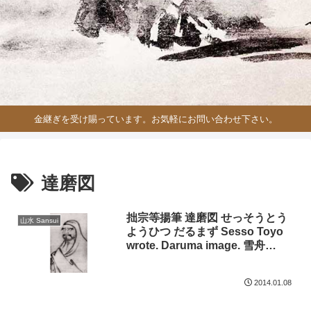
金継ぎを受け賜っています。お気軽にお問い合わせ下さい。
達磨図
拙宗等揚筆 達磨図 せっそうとう
山水 Sansui
ようひつ だるまず Sesso Toyo
wrote. Daruma image. 雪舟
Sesshu jpssesh72
2014.01.08