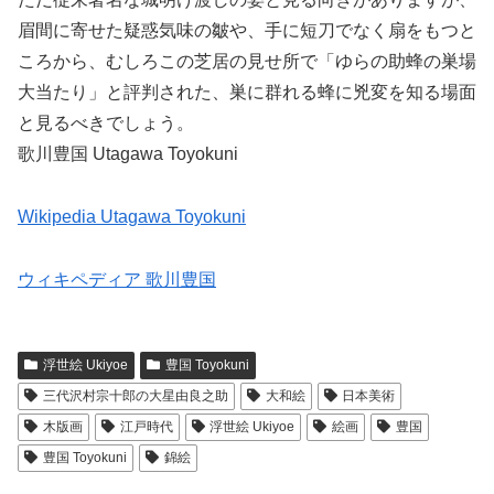
眉間に寄せた疑惑気味の皺や、手に短刀でなく扇をもつと
ころから、むしろこの芝居の見せ所で「ゆらの助蜂の巣場
大当たり」と評判された、巣に群れる蜂に兇変を知る場面
と見るべきでしょう。
歌川豊国 Utagawa Toyokuni
Wikipedia Utagawa Toyokuni
ウィキペディア 歌川豊国
浮世絵 Ukiyoe
豊国 Toyokuni
三代沢村宗十郎の大星由良之助
大和絵
日本美術
木版画
江戸時代
浮世絵 Ukiyoe
絵画
豊国
豊国 Toyokuni
錦絵