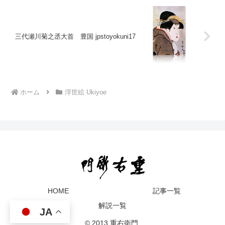
三代瀬川菊之丞大首 豊国 jpstoyokuni17
ホーム
浮世絵 Ukiyoe
HOME
記事一覧
解説一覧
JA
© 2013 重右衛門.