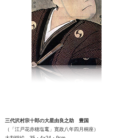
三代沢村宗十郎の大星由良之助 豊国
（「江戸花赤穂塩竃」寛政八年四月桐座）
大判錦絵 35・4×24・9cm