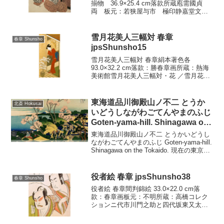
揃物 36.9×25.4 cm落款所蔵庖需國貞
両 板元：若狭屋与市 極印静嘉堂文
庫 七小町とは、平安朝の佳人小野の小
町にまつわる挿話・俗説が、いつか七種
にパターン化されて民間に親しまれ、画
雪月花美人三幅対 春章
春章 Shunsho
題ともなったも...
jpsShunsho15
雪月花美人三幅対 春章絹本著色各
93.0×32.2 cm落款：勝春章画所蔵：熱海
美術館雪月花美人三幅対・花 ／雪月花美
人三幅対・月 ／曾月花美人三幅対・雪
この三幅対は、「柳下納涼美人図」と同
じように、勝春章画と署名して、その下
東海道品川御殿山ノ不二 とうか
北斎 Hokusai
に花押が施...
いどうしながわごてんやまのふじ
Goten-yama-hill. Shinagawa on
the Tokaido. wpfmf3620
東海道品川御殿山ノ不二 とうかいどうし
ながわごてんやまのふじ Goten-yama-hill.
Shinagawa on the Tokaido. 現在の東京都
品川区北品川を描いたもので、桜の名所
であった品川御殿山。多くの人が桜と富
士を一度...
役者絵 春章 jpsShunsho38
春章 Shunsho
役者絵 春章間判錦絵 33.0×22.0 cm落
款：春章画板元：不明所蔵：高橋コレク
ションニ代市川門之助と四代坂東又太
郎 坂東又太郎は貞享四年（1687）ごろ
からの江戸役者の家柄で、七代目まであ