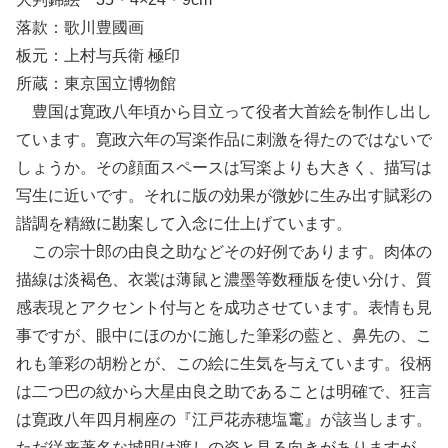
落款：歌川豊國画
板元：上村与兵衛 極印
所蔵：東京国立博物館
豊国は寛政八年頃から目立って役者大首絵を制作し出し
ています。寛政六年の写楽作品に刺激を得たのではないで
しょうか。その顔面スペースは写楽よりも大きく、描写は
写生に近いです。それに版の効果が微妙に生み出す賦彩の
諧調を精緻に勘案して入念に仕上げています。
この宗十郎の由良之助などその好例であります。肉体の
描線は淡褐色、衣裳は薄鼠と濃墨等数種版を使い分け、質
感表現とアクセント付与とを成功させています。表情も見
事ですが、眼中にほのかに施した筆彩の藍と、鼻先の、こ
れも筆彩の胡粉とが、この絵に生気を与えています。役柄
は二つ巴の紋から大星由良之助であることは明確で、狂言
は寛政八年四月桐座の『江戸花赤穂塩竃』が該当します。
ただ従来著名な城明け渡しの姿と見る向きがありますが、