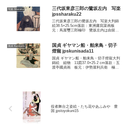
りますが、後半ははかばかしくなく、四
代から六代...
三代坂東彦三郎の鷺坂左内 写楽
写楽 Sharaku
jpssharaku22
三代坂東彦三郎の鷺坂左内 写楽大判錦
絵38.5×25.5cm落款：東洲庸寫渠画板
元：蔦屋璽三郎極印 鷺坂左内は由留め
木家の執権。そして与作の烏帽子親（元
服の時そのしるしに烏帽子をかぶせた
人）で、つねに与作をかぱい通す役で
国貞 ギヤマン船・舶来鳥・切子
国貞 Kunisada
す。この絵の場面は、...
燈寵 jpskunisada11
国貞 ギヤマン船・舶来鳥・切子燈寵大判
錦絵 組物 11図37.0×25.2 cm落款：五
渡亭國貞画 板元：伊勢屋利兵衛 極印
所蔵：静嘉堂文庫 この三枚は図様の呼
応から組物と見て併載しました。『武江
年表』文政二年（一八一九）の条に、
「向ふ両国...
役者舞台之姿絵・たち花やあふみや 豊
国 jpstoyokuni15