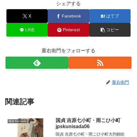
シェアする
X
Facebook
はてブ
LINE
Pinterest
コピー
重右衛門をフォローする
重右衛門
関連記事
国貞 吉原七小町・雨こひ小町
国貞 Kunisada
jpskunisada06
国貞 吉原七小町・雨こひ小町大判錦絵