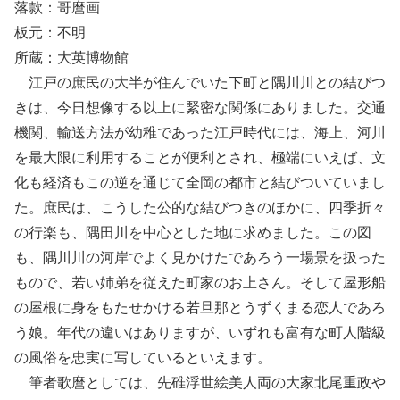
落款：哥麿画
板元：不明
所蔵：大英博物館
江戸の庶民の大半が住んでいた下町と隅川川との結びつ
きは、今日想像する以上に緊密な関係にありました。交通
機関、輸送方法が幼稚であった江戸時代には、海上、河川
を最大限に利用することが便利とされ、極端にいえば、文
化も経済もこの逆を通じて全岡の都市と結びついていまし
た。庶民は、こうした公的な結びつきのほかに、四季折々
の行楽も、隅田川を中心とした地に求めました。この図
も、隅川川の河岸でよく見かけたであろう一場景を扱った
もので、若い姉弟を従えた町家のお上さん。そして屋形船
の屋根に身をもたせかける若旦那とうずくまる恋人であろ
う娘。年代の違いはありますが、いずれも富有な町人階級
の風俗を忠実に写しているといえます。
筆者歌麿としては、先碓浮世絵美人両の大家北尾重政や