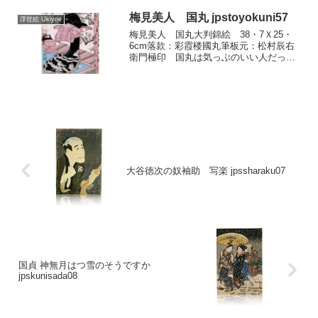
い男の姿となります。春信描くこの図の
それは、振袖姿...
梅見美人 国丸 jpstoyokuni57
浮世絵 Ukiyoe
梅見美人 国丸大判錦絵 38・7Ｘ25・
6cm落款：彩霞楼國丸筆板元：松村辰右
衛門極印 国丸は気っぶのいい人だった
らしく、どの絵にもどこか淡白さが見え
ます。外見は粗に、内に洗練された美意
識を宿す末期江戸前美人の気性といった
ものが、彼の美人画...
大谷徳次の奴袖助 写楽 jpssharaku07
国貞 神無月はつ雪のそうですか
jpskunisada08