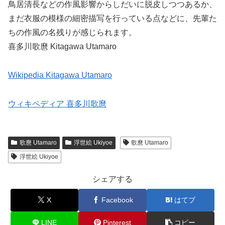
鳥居清長などの作風影響からしだいに脱皮しつつあるか、
まだ衣服の模様の細密描写を行っている点などに、先輩た
ちの作風の名残りが感じられます。
喜多川歌麿 Kitagawa Utamaro
Wikipedia Kitagawa Utamaro
ウィキペディア 喜多川歌麿
歌麿 Utamaro
浮世絵 Ukiyoe
歌麿 Utamaro
浮世絵 Ukiyoe
シェアする
X
Facebook
はてブ
LINE
Pinterest
コピー