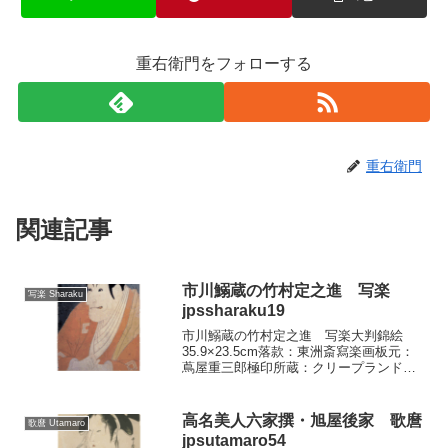
重右衛門をフォローする
重右衛門
関連記事
市川鰯蔵の竹村定之進 写楽
写楽 Sharaku
jpssharaku19
市川鰯蔵の竹村定之進 写楽大判錦絵
35.9×23.5cm落款：東洲斎寫楽画板元：
蔦屋重三郎極印所蔵：クリープランド美
術館 『恋女房染分予綱』の評に「道成
寺なら道中双六なら、小便の間も後に目
のほし蝶」というのがありますが、道成
高名美人六家撰・旭屋後家 歌麿
歌麿 Utamaro
寺では竹村定之進...
jpsutamaro54