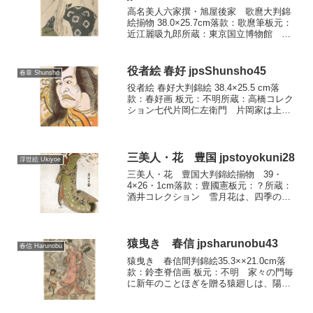
高名美人六家撰・旭屋後家 歌麿大判錦
絵揃物 38.0×25.7cm落款：歌麿筆板元：
近江麗吸九郎所蔵：東京国立博物館 和
歌で有名な六歌仙に、当代の評判美人を
なぞらえたシリーズの一図です。上の判
じ絵から「烏森の後家」とも、また「日
役者絵 春好 jpsShunsho45
春章 Shunsho
の出屋後家」...
役者絵 春好大判錦絵 38.4×25.5 cm落
款：春好画 板元：不明所蔵：高橋コレク
ション七代片岡仁左衛門 片岡家は上方
での梨園の名門でした。七代目、八代目
あたりが全盛で、上方の役者絵に多く描
かれています。江戸浮世絵の黄金時代に
いたのは七...
三美人・花 豊国 jpstoyokuni28
浮世絵 Ukiyoe
三美人・花 豊国大判錦絵揃物 39・
4×26・1cm落款：豊國憲板元：？所蔵：
酒井コレクション 雪月花は、四季の変
化に富む日本の伝統的な自然美の象徴。
早くから画題にとられ、また三つ組みや
三つ揃いの趣向として見立てられます。
浮世絵には類例がは...
猿曳き 春信 jpsharunobu43
春信 Harunobu
猿曳き 春信間判錦絵35.3××21.0cm落
款：鈴杢脊信画 板元：不明 家々の門毎
に新年のことほぎを贈る猿廻しは、陽気
な太鼓の音や猿の滑稽なしぐさにも似
ず、現実にはどことなくうらぷれて悲し