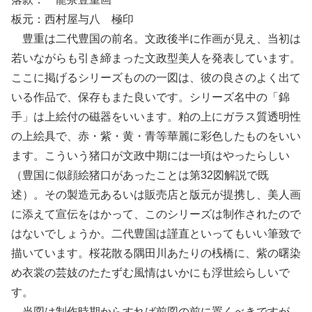
板元：西村屋与八 極印
豊重は二代豊国の前名。文政後半に作画が見え、当初は
若いながらも引き締まった文政型美人を発表しています。
ここに掲げるシリーズものの一図は、彼の良さのよく出て
いる作品で、保存もまた良いです。シリーズ名中の「錦
手」は上絵付の磁器をいいます。粕の上にガラス質透明性
の上絵具で、赤・紫・黄・青等華麗に彩色したものをいい
ます。こういう猪口が文政中期には一頃はやったらしい
（豊国に似顔絵猪口があったことは第32図解説で既
述）。その製造元あるいは販売店と版元が提携し、美人画
に添えて宣伝をはかって、このシリーズは制作されたので
はないでしょうか。二代豊国は謹直といってもいい筆致で
描いています。桜花散る隅田川あたりの桟橋に、紫の曙染
め衣裳の芸妓のたたずむ風情はいかにも浮世絵らしいで
す。
当図は制作時期からすれば前図の前に置くべきですが、