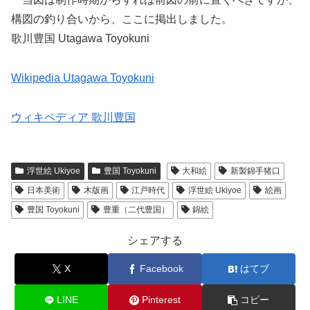
構図の釣り合いから、ここに掲出しました。
歌川豊国 Utagawa Toyokuni
Wikipedia Utagawa Toyokuni
ウィキペディア 歌川豊国
浮世絵 Ukiyoe
豊国 Toyokuni
大和絵
新製錦手猪口
日本美術
木版画
江戸時代
浮世絵 Ukiyoe
絵画
豊国 Toyokuni
豊重（二代豊国）
錦絵
シェアする
X
Facebook
はてブ
LINE
Pinterest
コピー