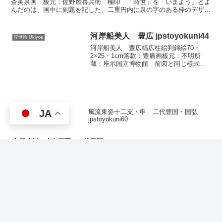
斎英泉画 板元：佐野屋喜兵衛 極印 「時世」を「いまよう」とよ
んだのは、画中に副題を記した、二重円内に泉の字のある枠のデザイ
ンが、次掲の「今世美女競」および、掲出はし...
河岸船美人 豊広 jpstoyokuni44
浮世絵 Ukiyoe
河岸船美人 豊広幅広柱絵判錦絵70・
2×25・1cm落款：豊廣画板元：不明所
蔵：座示国立博物館 前図と同じ様式の
掛物絵ですが、人物が前図が斜めに背を
見せて見上げているのに対して、こちら
は体をひねり気味に前面を見せ、顔は見
おろす形をとって、こ...
JA
風流東姿十二支・申 二代豊国・国弘
jpstoyokuni60
名勝八景・大山夜雨 二代豊国
jpstoyokuni62
ホーム
浮世絵 Ukiyoe