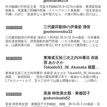
jpssharaku19
市川鰯蔵の竹村定之進 写楽大判錦絵35.9×23.5cm落款：東洲斎寫楽
画板元：蔦屋重三郎極印所蔵：クリープランド美術館 『恋女房染分
予綱』の評に「道成寺なら道中双六なら、小便の間も後に目のほし
蝶」というのがありますが、道成寺では竹村定之進...
三代森田勘弥の伊達姿 清倍
師宜 moronobu
jpsmoronobu32
三代森田勘弥の伊達姿 清倍大々判丹絵 56.5×31.0cm落款：日本畫鳥
居氏清倍間板元：伊賀屋勘右衛門所蔵：シカゴ美術館「丸にかたば
み」は森田座の紋、「絵師が座元に対する付合心で森田座にこんなす
ばらしい役者もいます、という意味で描いた美男...
東海道五拾三次之内36番目 赤坂
広重 Hiroshige
宿 あかさか
Tokaido53_36_Akasaka 画題：
「旅宿招待」 wpfto5336
東海道五拾三次之内36番目 赤坂宿 あかさか Tokaido53_36_Akasaka
画題：「旅宿招待」 現在の愛知県豊川市で、御油から赤坂の間は
1.7キロメートルで、五十三次中では最も間隔が短い。 この間の街
道の松並木はよく残っている。...
英泉 時世美女競・東都芸子
国貞 Kunisada
jpskunisada52
英泉 時世美女競・東都芸子大判錦絵 揃物 38.5×26.3 cm落款：渓