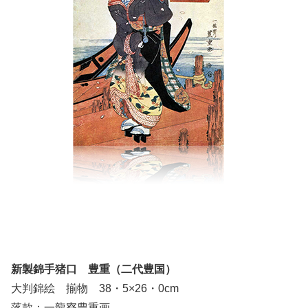
新製錦手猪口 豊重（二代豊国）
大判錦絵 揃物 38・5×26・0cm
落款：一龍寮豊重画