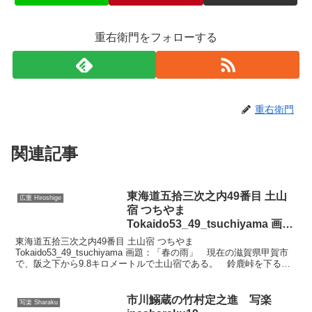
重右衛門をフォローする
重右衛門
関連記事
東海道五拾三次之内49番目 土山
広重 Hiroshige
宿 つちやま
Tokaido53_49_tsuchiyama 画
題：「春の雨」 wpfto5349
東海道五拾三次之内49番目 土山宿 つちやま
Tokaido53_49_tsuchiyama 画題：「春の雨」 現在の滋賀県甲賀市
で、阪之下から9.8キロメートルで土山宿である。 鈴鹿峠を下ると
土山宿の麿を祀った田村神社がある。杉木立の亭々...
市川鰯蔵の竹村定之進 写楽
写楽 Sharaku