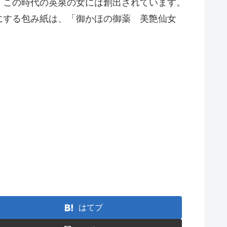
、この時代の英泉の女には創出されています。
にする包み紙は、「御かほの御薬 美艶仙女
はてブ