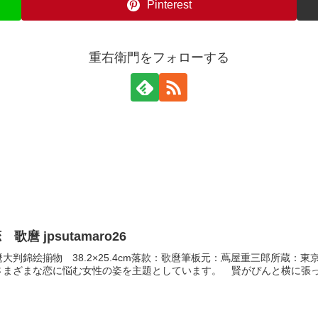
Pinterest
重右衛門をフォローする
麿 jpsutamaro26
大判錦絵揃物 38.2×25.4cm落款：歌麿筆板元：蔦屋重三郎所蔵
まざまな恋に悩む女性の姿を主題としています。 賢がぴんと横に張っ.