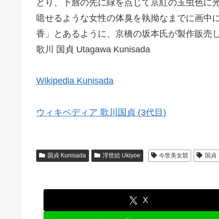
どり、下唇の先に緑を点じて京紅の玉虫色に
噫せるような女性の体臭を執拗なまでに画中
香」とあるように、京橋の坂本氏が製作販売
歌川 国貞 Utagawa Kunisada
Wikipedia Kunisada
ウィキペディア 歌川国貞 (3代目)
国貞 Kunisada
浮世絵 Ukiyoe
今世美女競
国貞
X