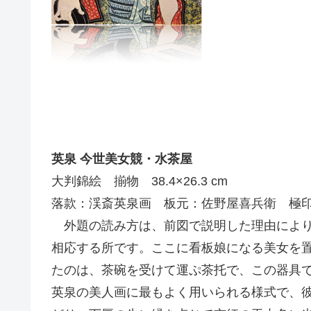
英泉 今世美女競・水茶屋
大判錦絵 揃物 38.4×26.3 cm
落款：渓斎英泉画 板元：佐野屋喜兵衛 極
外題の読み方は、前図で説明した理由により
相応する所です。ここに看板娘になる美女を
たのは、茶碗を受けて運ぷ茶托で、この器具
英泉の美人画に最もよく用いられる様式で、