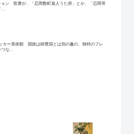
レクション 歌麿が、「忍岡数町遊人うた府」とか、「忍岡哥
..
リッカー美術館 国政は師豊国とは別の趣の、独特のフレ
な...