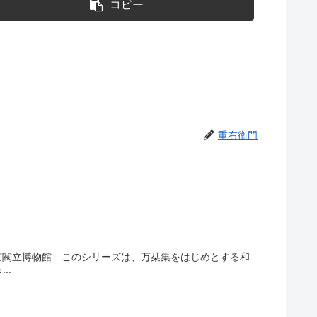
コピー
重右衛門
：東京閥立博物館 このシリーズは、万栞集をはじめとする和
..