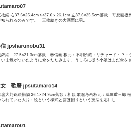
amaro07
 右37.6×25.4cm 中37.6ｘ26.1cm 左37.6×25.5cm落
知られるのみです。 三枚続きの大画面に男...
psharunobu31
錦絵 27.5×21.3cm落款：春信画 板元：不明所蔵：リチャード・
いま気がついたように傘をたたみます。うしろに従う小娘はまだ傘をさ.
歌麿 jpsutamaro14
大判錦絵揃物 36.1×24.9cm落款：相観 歌麿考画板元：蔦屋重三郎
られていた大片：絵という様式と雲ほ摺りという技法を応川し...
amaro01