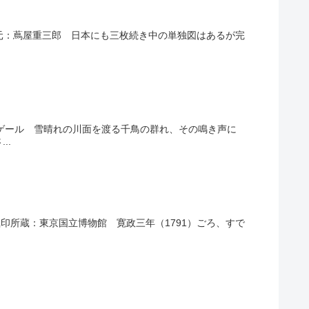
款：哥麿画板元：蔦屋重三郎 日本にも三枚続き中の単独図はあるが完
Ｐ・ゲール 雪晴れの川面を渡る千鳥の群れ、その鳴き声に
..
 極印所蔵：東京国立博物館 寛政三年（1791）ごろ、すで