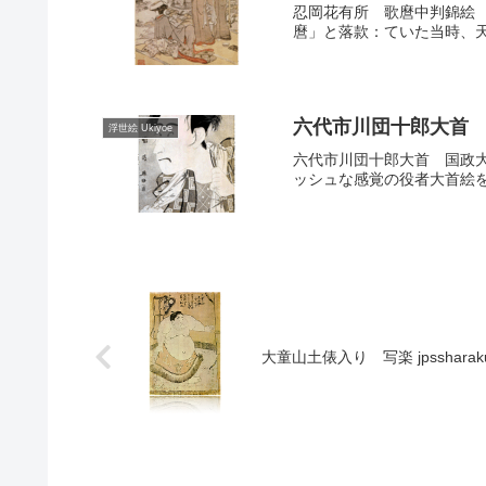
忍岡花有所 歌麿中判錦絵 
麿」と落款：ていた当時、天
六代市川団十郎大首 国政 
浮世絵 Ukiyoe
六代市川団十郎大首 国政大
ッシュな感覚の役者大首絵を
大童山土俵入り 写楽 jpssharak