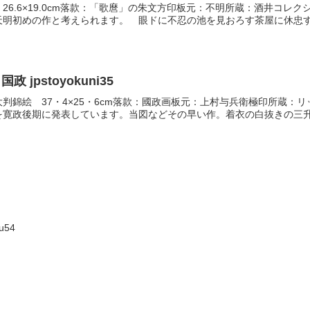
26.6×19.0cm落款：「歌麿」の朱文方印板元：不明所蔵：酒井コ
明初めの作と考えられます。 眼ドに不忍の池を見おろす茶屋に休忠す.
jpstoyokuni35
判錦絵 37・4×25・6cm落款：國政画板元：上村与兵衛極印所蔵：
寛政後期に発表しています。当図などその早い作。着衣の白抜きの三升つ
u54