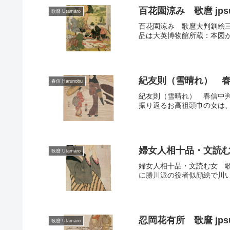
百花園涼み 歌麿 jpsut
歌麿 Utamaro
百花園涼み 歌麿大判釧絵三枚続
品は大英博物館所蔵：本図が
紀友則（雪晴れ） 春信 j
春信 Harunobu
紀友則（雪晴れ） 春信中判
振り返るお高祖頭巾の女は、
婦女人相十品・文読む女 
歌麿 Utamaro
婦女人相十品・文読む女 歌麿
に勝川派の役者似顔絵で川い
忍岡花有所 歌麿 jpsut
歌麿 Utamaro