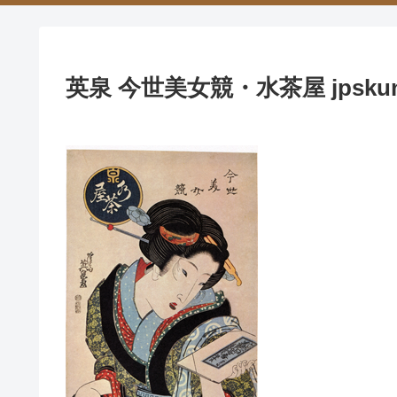
英泉 今世美女競・水茶屋 jpskuni