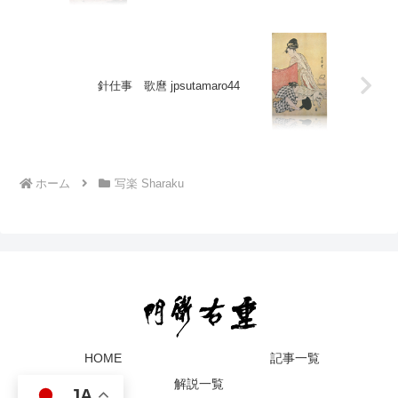
針仕事 歌麿 jpsutamaro44
ホーム
写楽 Sharaku
HOME
記事一覧
解説一覧
JA