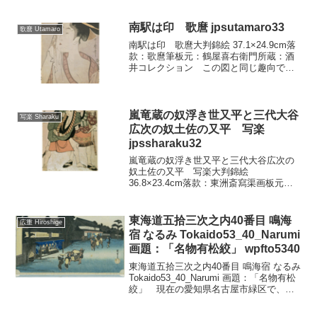
うことはなかなかむずかしいです。本図
も、重要美術品に認定されている一幅
で、伝来がはっき...
南駅は印 歌麿 jpsutamaro33
歌麿 Utamaro
南駅は印 歌麿大判錦絵 37.1×24.9cm落
款：歌麿筆板元：鶴屋喜右衛門所蔵：酒
井コレクション この図と同じ趣向で描
かれた作品に、「西駅た印」「芸国と
印」がわかっています。そして「は印」
とか、「た印」というのは、描かれた女
性の名前の最初...
嵐竜蔵の奴浮き世又平と三代大谷
写楽 Sharaku
広次の奴土佐の又平 写楽
jpssharaku32
嵐竜蔵の奴浮き世又平と三代大谷広次の
奴土佐の又平 写楽大判錦絵
36.8×23.4cm落款：東洲斎寫渠画板元：
蔦屋重三郎極印所蔵：酒井コレクショ
ン 写楽の大判に現れる二人描写は、そ
の両者の対照を明瞭にすることにポイン
東海道五拾三次之内40番目 鳴海
広重 Hiroshige
トをおいています。この絵も...
宿 なるみ Tokaido53_40_Narumi
画題：「名物有松絞」 wpfto5340
東海道五拾三次之内40番目 鳴海宿 なるみ
Tokaido53_40_Narumi 画題：「名物有松
絞」 現在の愛知県名古屋市緑区で、池
鯉鮒から11.1キロメートルで鳴海につ
く。 ここは鳴海絞の産地として知られ