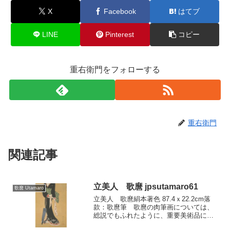
X
Facebook
はてブ
LINE
Pinterest
コピー
重右衛門をフォローする
重右衛門
関連記事
立美人 歌麿 jpsutamaro61
歌麿 Utamaro
立美人 歌麿絹本著色 87.4ｘ22.2cm落
款：歌麿筆 歌麿の肉筆画については、
総説でもふれたように、重要美術品に認
定された作も多いですが、その真贋とい