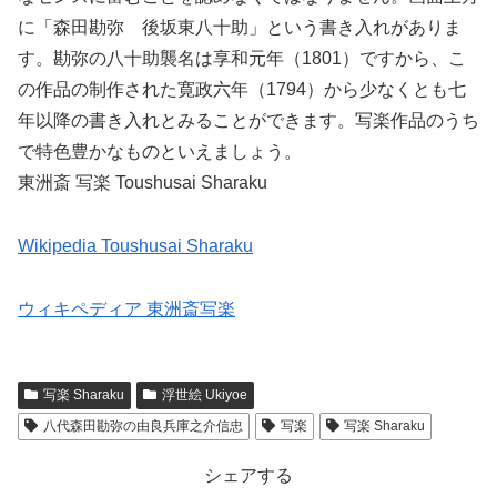
に「森田勘弥 後坂東八十助」という書き入れがありま
す。勘弥の八十助襲名は享和元年（1801）ですから、こ
の作品の制作された寛政六年（1794）から少なくとも七
年以降の書き入れとみることができます。写楽作品のうち
で特色豊かなものといえましょう。
東洲斎 写楽 Toushusai Sharaku
Wikipedia Toushusai Sharaku
ウィキペディア 東洲斎写楽
写楽 Sharaku
浮世絵 Ukiyoe
八代森田勘弥の由良兵庫之介信忠
写楽
写楽 Sharaku
シェアする