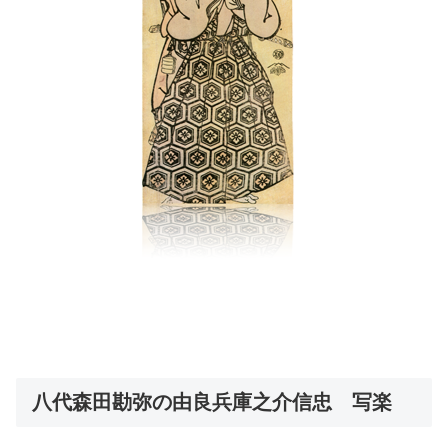
八代森田勘弥の由良兵庫之介信忠 写楽