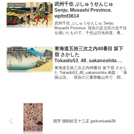
ているが、すぐ東北の有松から産...
武州千住 ぶしゅうせんじゅ
北斎 Hokusai
Senju. Musashi Province.
wpfmf3614
武州千住 ぶしゅうせんじゅ Senju.
Musashi Province. 現在の足立区の北千住
を描いたもので、千住は日光街道、奥州
街道の第1宿場として栄えました。隅田川
の上流で、荒川と綾瀬川とが合流すると
ころから冨士が眺められました。仕...
東海道五拾三次之内48番目 坂下
広重 Hiroshige
宿 さかした
Tokaido53_48_sakanoshita 画
題：「筆捨山頂」 wpfto5348
東海道五拾三次之内48番目 坂下宿 さかし
た Tokaido53_48_sakanoshita 画題：「筆
捨山頂」 現在の三重県亀山市で、関か
ら6.5キロメートルで阪之下。 筆捨山を
眺める街道の茶屋を描いている。この筆
捨山は岩根山という山で...
国芳 猫飼好五十三疋 jpskunisada39