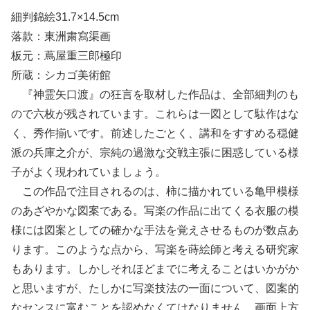
細判錦絵31.7×14.5cm
落款：東洲粛寫渠画
板元：蔦屋重三郎極印
所蔵：シカゴ美術館
『神霊矢口渡』の狂言を取材した作品は、全部細判のも
ので六枚が残されています。これらは一図として駄作はな
く、秀作揃いです。前述したごとく、講和をすすめる穏健
派の兵庫之介が、宗純の過激な交戦主張に困惑している様
子がよく現われていましょう。
この作品で注目されるのは、柿に描かれている亀甲模様
のあざやかな図案である。写楽の作品に出てくる衣服の模
様には図案としての確かな手法を覚えさせるものが数点あ
ります。このような点から、写楽を蒔絵師と考える研究家
もあります。しかしそれほどまでに考えることはいかがか
と思いますが、たしかに写楽技法の一面について、図案的
なセンスに富むことを認めなくてはなりません。画面上方