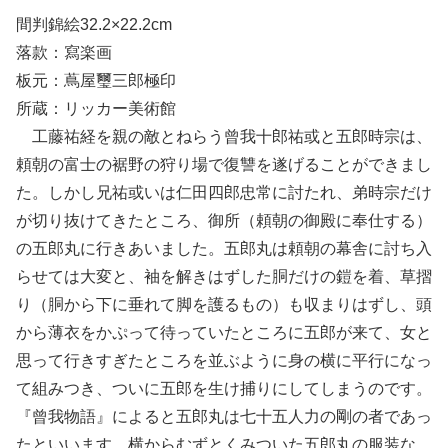
間判錦絵32.2×22.2cm
落款：寫楽画
板元：蔦屋璽三郎極印
所蔵：リッカー美術館
工藤祐経を親の敵とねらう曾我十郎祐或と五郎時宗は、
頼朝の富士の裾野の狩り場で復讐を遂げることができまし
た。しかし兄祐或いは仁田四郎忠常に討たれ、弟時宗だけ
が切り抜けてきたところ、御所（頼朝の御殿に奉仕する）
の五郎丸に行きあいました。五郎丸は頼朝の幕舎に討ち入
らせては大変と、袖を解きはずした胴だけの鎧を着、草摺
り（胴から下に垂れて脚を護るもの）も収まりはずし、頭
から薄衣をかぷって待っていたところに五郎が来て、女と
思って行きすぎたところを並ぶように身の横に平行になっ
て組みつき、ついに五郎を生け捕りにしてしまうのです。
『曾我物語』によると五郎丸は七十五人力の剛の者であっ
たといいます。横からむずとくみついた五郎丸の服装な