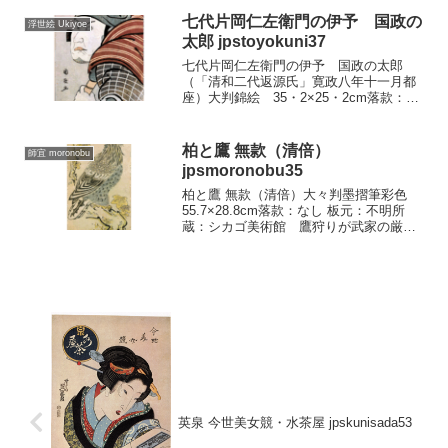
たような美人たちの物腰には、優美な都
ぷりへの強い憧...
七代片岡仁左衛門の伊予 国政の
浮世絵 Ukiyoe
太郎 jpstoyokuni37
七代片岡仁左衛門の伊予 国政の太郎
（「清和二代返源氏」寛政八年十一月都
座）大判錦絵 35・2×25・2cm落款：國
政画板元：不明所蔵：シカゴ美術館 こ
の魁偉なマスクに特徴のある七代片岡仁
左衛門の、渋い色調の役は、扮装から見
柏と鷹 無款（清倍）
師宜 moronobu
て寛政八年十一月都...
jpsmoronobu35
柏と鷹 無款（清倍）大々判墨摺筆彩色
55.7×28.8cm落款：なし 板元：不明所
蔵：シカゴ美術館 鷹狩りが武家の厳冬
の勇壮な行事であり、鷹匠があるととも
に、その鷹の餌をかう御用達の小鳥屋も
あるように、武家社会では愛賞され、そ
の猛禽ぶりは...
英泉 今世美女競・水茶屋 jpskunisada53