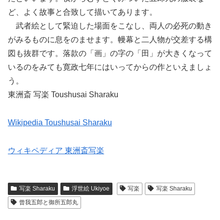
ど、よく故事と合致して描いてあります。
武者絵として緊迫した場面をこなし、両人の必死の動き
がみるものに息をのませます。幔幕と二人物が交差する構
図も抜群です。落款の「画」の字の「田」が大きくなって
いるのをみても寛政七年にはいってからの作といえましょ
う。
東洲斎 写楽 Toushusai Sharaku
Wikipedia Toushusai Sharaku
ウィキペディア 東洲斎写楽
写楽 Sharaku
浮世絵 Ukiyoe
写楽
写楽 Sharaku
曾我五郎と御所五郎丸