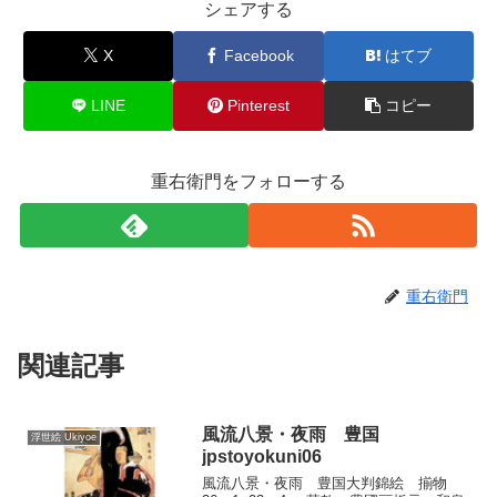
シェアする
X
Facebook
はてブ
LINE
Pinterest
コピー
重右衛門をフォローする
重右衛門
関連記事
風流八景・夜雨 豊国
浮世絵 Ukiyoe
jpstoyokuni06
風流八景・夜雨 豊国大判錦絵 揃物