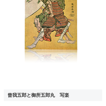
曾我五郎と御所五郎丸 写楽