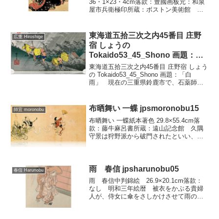
36・1×23・4cm落款：豊國画板元：和泉
屋市兵衛極印所蔵：ボストン美術館 こ
のシリーズは近江八景見立の美人画の連
作であります。夜雨と唐橋（勢田の夕
照）と暮雪（第101図）の三点の図柄が紹
東海道五拾三次之内45番目 庄野
広重 Hiroshige
介されているの...
宿 しょうの
Tokaido53_45_Shono 画題：
「白雨」 wpfto5345
東海道五拾三次之内45番目 庄野宿 しょう
の Tokaido53_45_Shono 画題：「白
雨」 現在の三重県鈴鹿市で、石薬師か
ら2.7キロメートルで庄野の宿であるが、
保永堂版東海道全五十五枚中、蒲原の
「夜の雪」、庄野の「白雨」、そして...
布晒舞い 一蝶 jpsmoronobu15
師宜 moronobu
布晒舞い 一蝶紙本著色 29.8×55.4cm落
款：藤牛麻呂書所蔵：遠山記念館 久隅
守景は狩野派から破門されたといい、一
蝶もまた安信門下から除名されたと伝え
ています。家系や画系などの芸道を永続
させるためには、さまざまな術策を用い
ている例はは...
雨 春信 jpsharunobu05
春信 Harunobu
雨 春信中判錦絵 26.9×20.1cm落款：
なし 明和三年絵暦 被衣をかぷる貴婦
人が、侍女に傘をさしかけさせて雨の中
を歩みゆきます。まるで京都の浮世絵師
西川祐信の絵本からそのまま抜け出てき