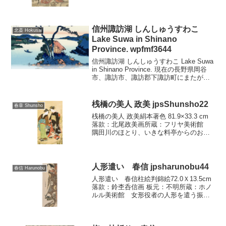
な太鼓の音や猿の滑稽なしぐさにも似
ず、現実にはどことなくうらぷれて悲し
い男の姿となります。春信描くこの図の
それは、振袖姿...
信州諏訪湖 しんしゅうすわこ
北斎 Hokusai
Lake Suwa in Shinano
Province. wpfmf3644
信州諏訪湖 しんしゅうすわこ Lake Suwa
in Shinano Province. 現在の長野県岡谷
市、諏訪市、諏訪郡下諏訪町にまたがる
湖を描いたもので、諏訪湖畔には、上諏
訪・下諏訪その他の町が古くから発達し
ていました。遠景に見える...
桟橋の美人 政美 jpsShunsho22
春章 Shunsho
桟橋の美人 政美絹本著色 81.9×33.3 cm
落款：北尾政美画所蔵：フリヤ美術館
隅田川のほとり、いきな料亭からのお召
しを受けて、たそがれのまじまじ時に、
脂粉の香をただよわせ、なまめく衣裳に
身をやつした女は、仲居に足もと提灯に
てらされて...
人形遣い 春信 jpsharunobu44
春信 Harunobu
人形遣い 春信柱絵判錦絵72.0Ｘ13.5cm
落款：鈴杢呑信画 板元：不明所蔵：ホノ
ルル美術館 女形役者の人形を遣う振袖
姿の娘と、供奴の人形を遣う若衆とが、
それぞれに向きあうように描かれていま
す。おそらくは、当初二枚続きとして作