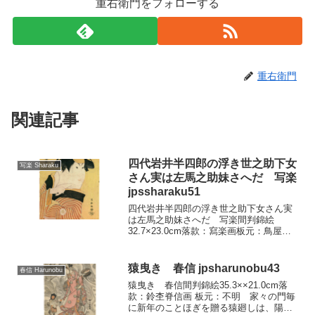
重右衛門をフォローする
重右衛門
関連記事
四代岩井半四郎の浮き世之助下女
写楽 Sharaku
さん実は左馬之助妹さへだ 写楽
jpssharaku51
四代岩井半四郎の浮き世之助下女さん実
は左馬之助妹さへだ 写楽間判錦絵
32.7×23.0cm落款：寫楽画板元：鳥屋重
三郎極印所蔵：シカゴ美術館 『松貞婦
女楠』の二番目狂言『合法太郎』の大詰
め三番目の左馬之助妹さへだとみられる
猿曳き 春信 jpsharunobu43
春信 Harunobu
この絵には、多少の...
猿曳き 春信間判錦絵35.3××21.0cm落
款：鈴杢脊信画 板元：不明 家々の門毎
に新年のことほぎを贈る猿廻しは、陽気