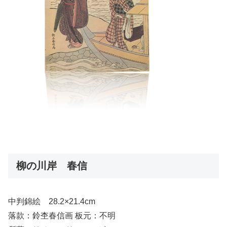
柳の川岸 春信
中判錦絵 28.2×21.4cm
落款：鈴杢春信画 板元：不明