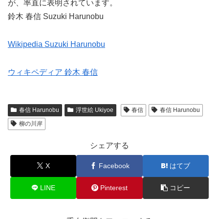
が、率直に表明されています。
鈴木 春信 Suzuki Harunobu
Wikipedia Suzuki Harunobu
ウィキペディア 鈴木 春信
春信 Harunobu
浮世絵 Ukiyoe
春信
春信 Harunobu
柳の川岸
シェアする
X
Facebook
はてブ
LINE
Pinterest
コピー