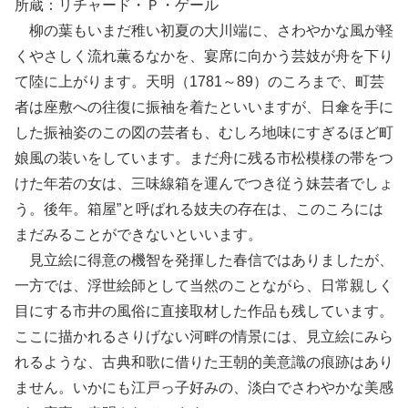
所蔵：リチャード・Ｐ・ゲール
柳の葉もいまだ稚い初夏の大川端に、さわやかな風が軽
くやさしく流れ薫るなかを、宴席に向かう芸妓が舟を下り
て陸に上がります。天明（1781～89）のころまで、町芸
者は座敷への往復に振袖を着たといいますが、日傘を手に
した振袖姿のこの図の芸者も、むしろ地味にすぎるほど町
娘風の装いをしています。まだ舟に残る市松模様の帯をつ
けた年若の女は、三味線箱を運んでつき従う妹芸者でしょ
う。後年。箱屋”と呼ばれる妓夫の存在は、このころには
まだみることができないといいます。
見立絵に得意の機智を発揮した春信ではありましたが、
一方では、浮世絵師として当然のことながら、日常親しく
目にする市井の風俗に直接取材した作品も残しています。
ここに描かれるさりげない河畔の情景には、見立絵にみら
れるような、古典和歌に借りた王朝的美意識の痕跡はあり
ません。いかにも江戸っ子好みの、淡白でさわやかな美感