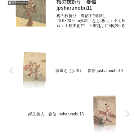
られたもので...
梅の枝折り 春信
春信 Harunobu
jpsharunobu11
梅の枝折り 春信中判錦絵
26.9×20.9cm落款：なし 板元：不明所
蔵：山種美術館 上塀越しに伸び出る梅
の枝を、侍女の背を借りて手折ろうとす
るおてんばな町娘。雪持竹の模様をつけ
た紅色の振袖姿が、灰色の上塀や侍女の
着る媚茶色の地味な小袖と...
源重之（浜風） 春信 jpsharunobu14
縁先美人 春信 jpsharunobu16