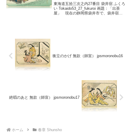
「出茶屋」 wpfto5327
東海道五拾三次之内27番目 袋井宿 ふくろ
い Tokaido53_27_fukuroi 画題：「出茶
屋」 現在の静岡県袋井市で、袋井宿は
掛川から9.6キロメートルで、宿外れの一
風景である。 出茶屋とは街道の、とこ
ろどころに葭簀張りの簡単な休...
衝立のかげ 無款（師宣） jpsmoronobu16
絶唱のあと 無款（師宣） jpsmoronobu17
ホーム
春章 Shunsho