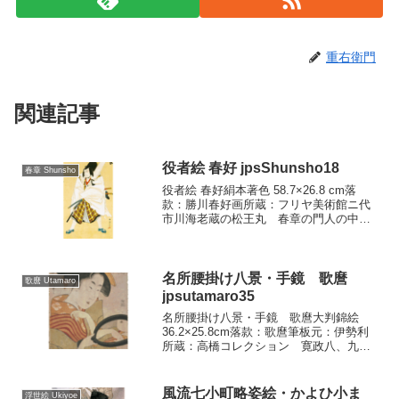
重右衛門
関連記事
役者絵 春好 jpsShunsho18
春章 Shunsho
役者絵 春好絹本著色 58.7×26.8 cm落
款：勝川春好画所蔵：フリヤ美術館ニ代
市川海老蔵の松王丸 春章の門人の中
で、役者などの版画に一段の光彩を放っ
たのは春好と春英でした。その他の同門
たちは版画もつくり師没後パトロンを求
めては肉筆にも...
名所腰掛け八景・手鏡 歌麿
歌麿 Utamaro
jpsutamaro35
名所腰掛け八景・手鏡 歌麿大判錦絵
36.2×25.8cm落款：歌麿筆板元：伊勢利
所蔵：高橋コレクション 寛政八、九年
ごろの作といわれる茶屋の人父女性を八
景にあてはめて描いたシリーズです。
本図は、画中の「風すずしそののしおり
風流七小町略姿絵・かよひ小ま
浮世絵 Ukiyoe