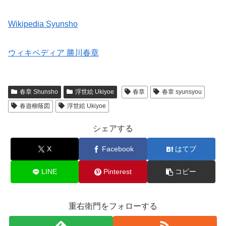
Wikipedia Syunsho
ウィキペディア 勝川春章
春章 Shunsho
浮世絵 Ukiyoe
春章
春章 syunsyou
春遊柳蔭図
浮世絵 Ukiyoe
シェアする
X
Facebook
はてブ
LINE
Pinterest
コピー
重右衛門をフォローする