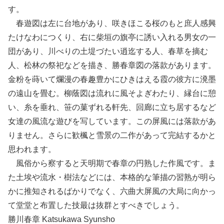
す。
春遊図は左に台地があり、咲きほこる桜のもと庶人感興
たけなわにつくり、右に柴垣の旗亭に誘い入れる男女の一
団があり、川べりの土堤づたい逍迄する人、春草を摘む
人、松林の祭祀などを描き、勝春章図の落款があります。
金粉を蒔いて爛漫の春趣豊かにひきはえる霞の彼方に溌墨
の遠山を畳む。柳蔭図は流れに風そよぎわたり、縁台に憩
い、糸を垂れ、笹の菓ずれる軒先、回廊に立ち居するなど
女達の風流な遊びを写しています。この屏風には落款があ
りません。さらに歓楓と雪景の二作があって完結するかと
思われます。
風俗から察すると天明期で春章の円熟した作風です。ま
た土埃や流水・樹法などには、本格的な筆描の習熟が明ら
かに推知されるばかりでなく、六曲大屏風の大局に向かっ
て堂堂と布置した技最は抜群とすべきでしょう。
勝川春章 Katsukawa Syunsho