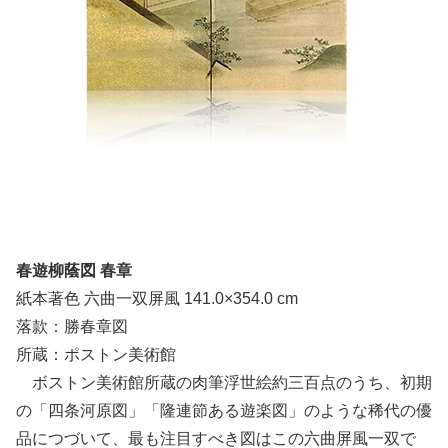
春遊柳蔭図 春章
紙本著色 六曲一双屏風 141.0×354.0 cm
落款：勝春章図
所蔵：ポストン美術館
ボストン美術館所蔵の肉筆浮世絵約三百点のうち、初期
の「四条河原図」「隆連節ある遊楽図」のような稀代の優
品につづいて、最も注目すべき図はこの六曲屏風一双で