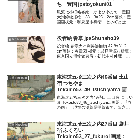
や難波かた」と...
ち 豊国 jpstoyokuni01
風流七小町略姿絵・かよひ小まち 豊国
大判錦絵揃物 38・3×25・2cm落款：豊
國画板元：和泉屋市兵衛 七小町とは王
朝の美人小野小町にまつわる七種の俗
説。草紙洗・雨乞・通・清水・関寺・鸚
鵡・卒都婆の各小町をいい、謡曲に扱わ
役者絵 春章 jpsShunsho39
春章 Shunsho
れ、伝統画題に定着...
役者絵 春章大々判錦絵揃物 42.8×31.2
cm落款：春章図 板元：岩戸屋源八所蔵：
東京国立博物館東盾・初代中村仲蔵 板
元の岩戸屋から試作された扇の地紙で、
東扇と称し、余白に「一此厨之儀地紙の
なりに切りぬき折筋之通りに御折被成候
てさいつ...
東海道五拾三次之内49番目 土山
広重 Hiroshige
宿 つちやま
Tokaido53_49_tsuchiyama 画
題：「春の雨」 wpfto5349
東海道五拾三次之内49番目 土山宿 つちや
ま Tokaido53_49_tsuchiyama 画題：「春
の雨」 現在の滋賀県甲賀市で、阪之下
から9.8キロメートルで土山宿である。
鈴鹿峠を下ると土山宿の麿を祀った田村
神社がある。杉木立の亭々...
東海道五拾三次之内27番目 袋井
広重 Hiroshige
宿 ふくろい
Tokaido53_27_fukuroi 画題：