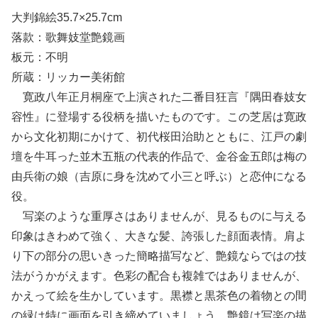
大判錦絵35.7×25.7cm
落款：歌舞妓堂艶鏡画
板元：不明
所蔵：リッカー美術館
寛政八年正月桐座で上演された二番目狂言『隅田春妓女
容性』に登場する役柄を描いたものです。この芝居は寛政
から文化初期にかけて、初代桜田治助とともに、江戸の劇
壇を牛耳った並木五瓶の代表的作品で、金谷金五郎は梅の
由兵衛の娘（吉原に身を沈めて小三と呼ぶ）と恋仲になる
役。
写楽のような重厚さはありませんが、見るものに与える
印象はきわめて強く、大きな髪、誇張した顔面表情。肩よ
り下の部分の思いきった簡略描写など、艶鏡ならではの技
法がうかがえます。色彩の配合も複雑ではありませんが、
かえって絵を生かしています。黒襟と黒茶色の着物との間
の緑は特に画面を引き締めていましょう。艶鏡は写楽の描