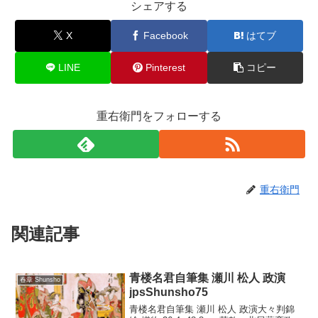
シェアする
X
Facebook
はてブ
LINE
Pinterest
コピー
重右衛門をフォローする
重右衛門
関連記事
青楼名君自筆集 瀬川 松人 政演
春章 Shunsho
jpsShunsho75
青楼名君自筆集 瀬川 松人 政演大々判錦