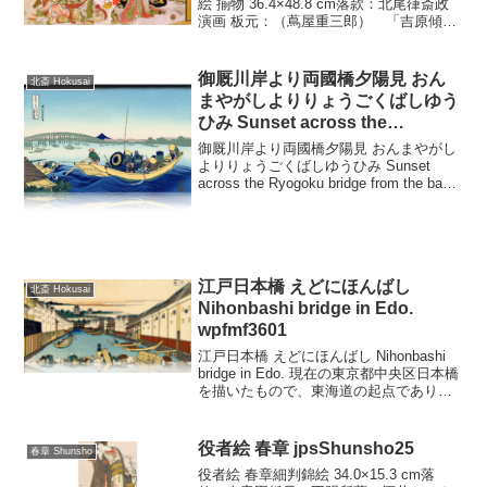
絵 揃物 36.4×48.8 cm落款：北尾葎斎政
演画 板元：（蔦屋重三郎） 「吉原傾城
新美人合自筆鏡」というのが題簑です
が、内題に「青楼名君自筆集」ともあり
ます。大形の折り帖一冊で、吉原大門口
御厩川岸より両國橋夕陽見 おん
北斎 Hokusai
にはじ...
まやがしよりりょうごくばしゆう
ひみ Sunset across the
Ryogoku bridge from the bank
御厩川岸より両國橋夕陽見 おんまやがし
of the Sumida River at
よりりょうごくばしゆうひみ Sunset
across the Ryogoku bridge from the bank
Onmayagashi. wpfmf3612
of the Sumida River at Onmayagashi. 現
在の東...
江戸日本橋 えどにほんばし
北斎 Hokusai
Nihonbashi bridge in Edo.
wpfmf3601
江戸日本橋 えどにほんばし Nihonbashi
bridge in Edo. 現在の東京都中央区日本橋
を描いたもので、東海道の起点であり、
日本橋からの典型的眺めであって、多く
の浮世絵師も描いている、いわば官製の
風景です。魚河岸として栄えた...
役者絵 春章 jpsShunsho25
春章 Shunsho
役者絵 春章細判錦絵 34.0×15.3 cm落