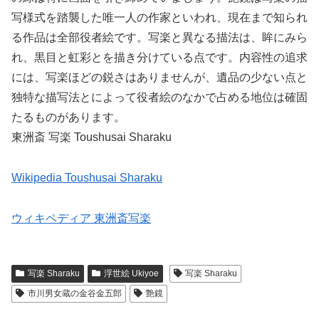
写様式を踏襲した唯一人の作家といわれ、現在まで知られ
る作品は全部役者絵です。写楽と異なる描法は、眸にみら
れ、黒目と虹彩とを描き分けている点です。内容性の追求
には、写楽ほどの鋭さはありませんが、遺品の少ない点と
独特な描写法とによって役者絵のなかで占める地位は確固
たるものがあります。
東洲斎 写楽 Toushusai Sharaku
Wikipedia Toushusai Sharaku
ウィキペディア 東洲斎写楽
写楽 Sharaku
浮世絵 Ukiyoe
写楽 Sharaku
市川男女蔵の金谷金五郎
艶鏡