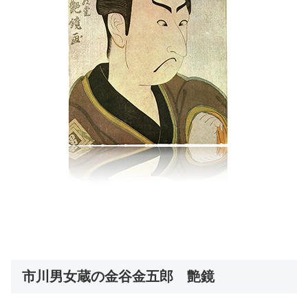
市川男女蔵の金谷金五郎 艶鏡