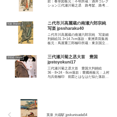
款：春章図板元：不明所蔵：酒井コレク
ション三代瀬川菊之丞 路考髷、路考結
び、路考茶など市井の涜行をつくるほ
ど、その美貌と芸で謳われた瀬川菊之丞
は二代目ですが、安永二年に三十三歳の
若さで惜」まれ...
ニ代市川高麗蔵の南瀬六郎宗純
写楽 Sharaku
写楽 jpssharaku40
ニ代市川高麗蔵の南瀬六郎宗純 写楽細
判錦絵31.3×14.7cm落款：東洲斉寫集画
板元：蔦屋重三郎極印所蔵：東京国立博
物館 背景の黄潰しに対して、ほかは
二、三色の少ない色数で画面を処理し、
その配色は清楚で、しかも版形式の絵と
三代瀬川菊之丞大首 豊国
浮世絵 Ukiyoe
して効果を高めて...
jpstoyokuni17
三代瀬川菊之丞大首 豊国大判錦絵
36・8×24・8cm落款：豊國画板元：上村
与兵衛極印 前図とはなはだ似た落款で
同版元、そして画面を形成する版技法の
調子までまったくといってよいほど等し
いです。構図的にも前図と呼応するもの
を持ち、そして何よ...
英泉 大礒駅 jpskunisada54