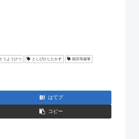
とうようひつ
としびひじたかず
拙宗等揚筆
はてブ
コピー