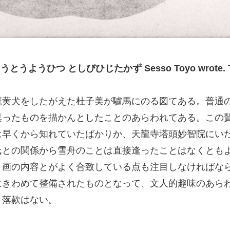
 としびひじたかず Sesso Toyo wrote. Toshibi
黄犬をしたがえた杜子美が驢馬にのる図てある。普通
異ったものを描かんとしたことのあらわれてある。この
は早くから知れていたばかりか、天龍寺塔頭妙智院にい
氏との関係から雪舟のことは直接逢ったことはなくとも
と画の内容とがよく合致している点も注目しなければな
にきわめて整備されたものとなって、文人的趣味のあら
。落款はない。