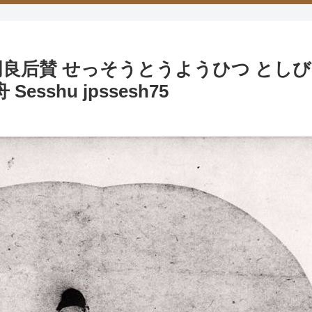
后賛 せっそうとうようひつ としびひじたかず
舟 Sesshu jpssesh75