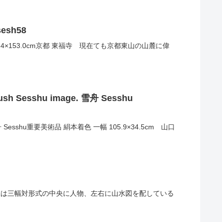
esh58
幅 83.4×153.0cm京都 東福寺 現在ても京都東山の山麓に偉
esshu image. 雪舟 Sesshu
舟 Sesshu重要美術品 絹本着色 一幅 105.9×34.5cm 山口
8.0cm 現在は三幅対形式の中央に人物、左右に山水図を配している