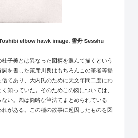
 elbow hawk image. 雪舟 Sesshu
の杜子美とは異なった図柄を選んて描くという
賛詞を書した策彦川良はもちろんこの筆者等揚
た僧てあり、大内氏のために天文年間二度にわ
よく知っていた。そのためこの図については、
らない。図は簡略な筆法てまとめられている
われがある。この種の故事に起因したものを図