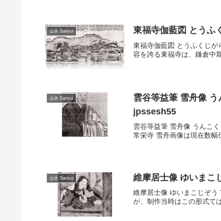
東福寺伽藍図 とうふくじがらん
山水 Sansui
東福寺伽藍図 とうふくじがらんず 
容を誇る東福寺は、鎌倉中期
雲谷等益筆 雪舟像 うんこく
山水 Sansui
jpssesh55
雲谷等益筆 雪舟像 うんこくとうえき
常栄寺 雪舟画像は現在数幅伝
維摩居士像 ゆいまこじぞう Y
山水 Sansui
維摩居士像 ゆいまこじぞう Yu
が、制作当時はこの形式ては