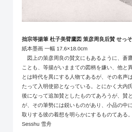
拙宗等揚筆 杜子美臂鷹図 策彦周良后賛 せっそうとうようひつ
紙本墨画 一幅 17.6×18.0cm
図上の策彦周良の賛文にもあるように、蒼鷹
ことも、等揚がいままての図柄を嫌い、他と
とは時代を異にする人物てあるが、その名声
たって入明使節となっている。とにかく大内
後になって追加賛としたものてあろうが、賛
が、その筆勢には鋭いものがあり、小品の中
取りする彼の着想を明らかにするものてある
Sesshu 雪舟