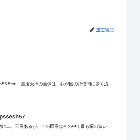
重右衛門
 112.3×56.5cm 渡唐天神の画像は、我が国の禅僧間に多く流
pssesh57
巻」は他に二、三巻あるが、この図巻はその中て最も幅の狭い