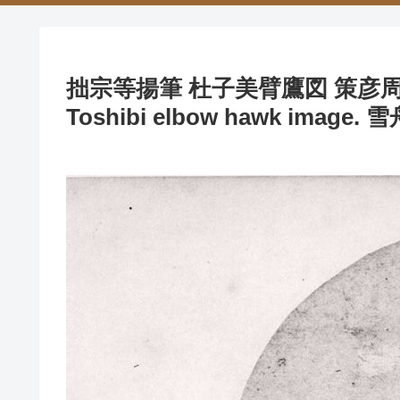
拙宗等揚筆 杜子美臂鷹図 策彦周良
Toshibi elbow hawk image. 雪