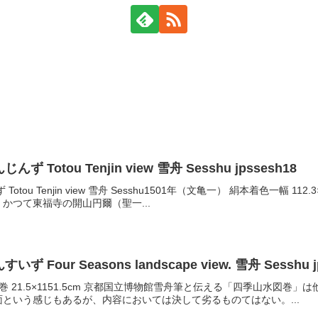
Totou Tenjin view 雪舟 Sesshu jpssesh18
otou Tenjin view 雪舟 Sesshu1501年（文亀一） 絹本着色一幅
かつて東福寺の開山円爾（聖一...
Four Seasons landscape view. 雪舟 Sesshu j
巻 21.5×1151.5cm 京都国立博物館雪舟筆と伝える「四季山水図
という感じもあるが、内容においては決して劣るものてはない。...