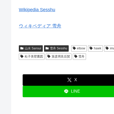
Wikipedia Sesshu
ウィキペディア 雪舟
山水 Sansui
雪舟 Sesshu
elbow
hawk
im
杜子美臂鷹図
策彦周良后賛
雪舟
X
LINE