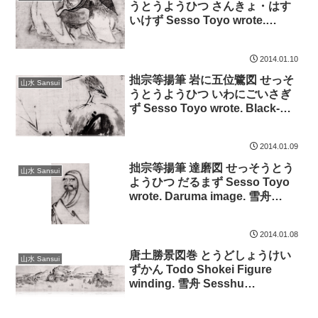
うとうようひつ さんきょ・はす
いけず Sesso Toyo wrote.
Sankyo and Lotus Pond image.
雪舟 Sesshu jpssesh74
2014.01.10
拙宗等揚筆 岩に五位鷺図 せっそ
山水 Sansui
うとうようひつ いわにごいさぎ
ず Sesso Toyo wrote. Black-
crowned night heron of rock
image. 雪舟 Sesshu jpssesh73
2014.01.09
拙宗等揚筆 達磨図 せっそうとう
山水 Sansui
ようひつ だるまず Sesso Toyo
wrote. Daruma image. 雪舟
Sesshu jpssesh72
2014.01.08
唐土勝景図巻 とうどしょうけい
山水 Sansui
ずかん Todo Shokei Figure
winding. 雪舟 Sesshu
jpssesh71