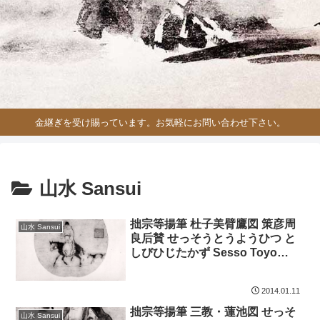
金継ぎを受け賜っています。お気軽にお問い合わせ下さい。
山水 Sansui
拙宗等揚筆 杜子美臂鷹図 策彦周
山水 Sansui
良后賛 せっそうとうようひつ と
しびひじたかず Sesso Toyo
wrote. Toshibi elbow hawk
image. 雪舟 Sesshu jpssesh75
2014.01.11
拙宗等揚筆 三教・蓮池図 せっそ
山水 Sansui