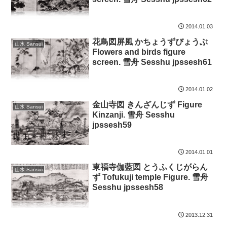
2014.01.03
花鳥図屏風 かちょうずびょうぶ
山水 Sansui
Flowers and birds figure
screen. 雪舟 Sesshu jpssesh61
2014.01.02
金山寺図 きんざんじず Figure
山水 Sansui
Kinzanji. 雪舟 Sesshu
jpssesh59
2014.01.01
東福寺伽藍図 とうふくじがらん
山水 Sansui
ず Tofukuji temple Figure. 雪舟
Sesshu jpssesh58
2013.12.31