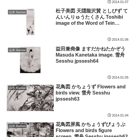
2014.01.07
杜子美図 天隠龍沢賛 としびず て
山水 Sansui
んいんりゅうたくさん Toshibi
image of the Word of Tein
Ryutaku has entered. 雪舟
Sesshu jpssesh65
2014.01.06
益田兼堯像 ますだかねたかぞう
山水 Sansui
Masuda Kanetaka image. 雪舟
Sesshu jpssesh64
2014.01.05
花鳥図 かちょうず Flowers and
山水 Sansui
birds view. 雪舟 Sesshu
jpssesh63
2014.01.04
花鳥図屏風 かちょうずびょうぶ
山水 Sansui
Flowers and birds figure
screen. 雪舟 Sesshu jpssesh62