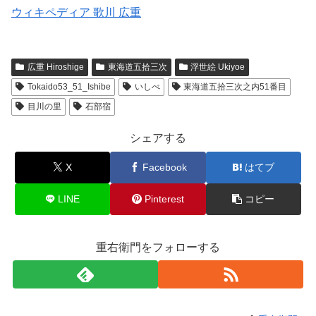
ウィキペディア 歌川 広重
広重 Hiroshige
東海道五拾三次
浮世絵 Ukiyoe
Tokaido53_51_Ishibe
いしべ
東海道五拾三次之内51番目
目川の里
石部宿
シェアする
X
Facebook
はてブ
LINE
Pinterest
コピー
重右衛門をフォローする