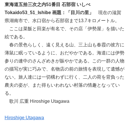
東海道五拾三次之内51番目 石部宿 いしべ
Tokaido53_51_Ishibe 画題：「目川の里」
現在の滋賀
県湖南市で、水口宿から石部宿まで13.7キロメートル。
ここは菜飯と田楽が有名で、その店「伊勢屋」を描いた
絵である。
春の景色らしく、遠く見える山、三上山も春霞の彼方に
薄鼠に眠っているように、おだやかである。海道には伊勢
参りの連中のさんざめきが賑やかである。この一群の人物
の描写が実に巧みで、名物店の前の旅情を表現して遺憾が
ない。旅人達には一切構わずに行く、二人の荷を背負った
農夫の姿が、また得もいわれない村落の情趣となってい
る。
歌川 広重 Hiroshige Utagawa
Hiroshige Utagawa