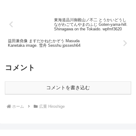
きもの」にかぞえ、源氏物語の橿の巻に
も「童おろして、雪まろぱしせさせ給
ふ」と見えるよう...
東海道品川御殿山ノ不二 とうかいどうし
ながわごてんやまのふじ Goten-yama-hill.
Shinagawa on the Tokaido. wpfmf3620
益田兼堯像 ますだかねたかぞう Masuda
Kanetaka image. 雪舟 Sesshu jpssesh64
コメント
コメントを書き込む
ホーム
広重 Hiroshige