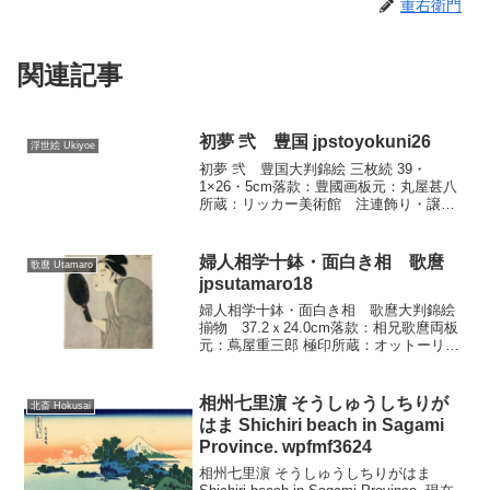
重右衛門
関連記事
初夢 弐 豊国 jpstoyokuni26
浮世絵 Ukiyoe
初夢 弐 豊国大判錦絵 三枚続 39・
1×26・5cm落款：豊國画板元：丸屋甚八
所蔵：リッカー美術館 注連飾り・譲
葉・裏白などを飾った部屋で花魁が矩燧
にもたれてまどろみ、振袖新造は、百人
一首を歌仙絵ともども納めた節用集風の
婦人相学十鉢・面白き相 歌麿
歌麿 Utamaro
本を手によみあげて...
jpsutamaro18
婦人相学十鉢・面白き相 歌麿大判錦絵
揃物 37.2ｘ24.0cm落款：相兄歌麿両板
元：蔦屋重三郎 極印所蔵：オットーリー
ゼ この図には、「面白き相」という文
字がありませんが、この文字があるもの
が多く、これは後摺りの作品だといえま
相州七里濵 そうしゅうしちりが
北斎 Hokusai
す。 湯上が...
はま Shichiri beach in Sagami
Province. wpfmf3624
相州七里濵 そうしゅうしちりがはま