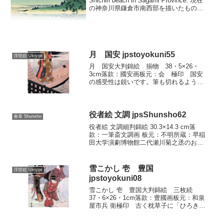
Shichiri beach in Sagami Province. 現在
の神奈川県鎌倉市南西部を描いたもの
で、夏の相模湾、現在の鎌倉稲村ヶ崎か
ら見た富士です。藍色の濃淡だけで描か
れた藍摺(あいずり)の作...
月 国安 jpstoyokuni55
浮世絵 Ukiyoe
月 国安大判錦絵 揃物 38・5×26・
3cm落款：國安画板元：会 極印 国安
の感受性は鋭いです。筆も切れるように
立ちます。その彼が、文化末年、最も脂
の乗り切った時期の制作で、おそらく彼
一代の傑作と見られる雪月花の三幅対を
ここに紹介します。...
役者絵 文調 jpsShunsho62
春章 Shunsho
役者絵 文調細判錦絵 30.3×14.3 cm落
款：一筆斎文調画 板元：不明所蔵：早稲
田大学演劇博物館二代瀬川菊之丞のお綿
（「太平妃賤女振り袖」明和四年一一月
中村座） 明和四年中村座の顔見世狂言
での『太平記賤女振り袖』におけるお綿
雪こかし 壱 豊国
浮世絵 Ukiyoe
の役演出の...
jpstoyokuni08
雪こかし 壱 豊国大判錦絵 三枚続
37・6×26・1cm落款：豊國画板元：和泉
屋市兵 衛極印 古く枕草子に「ひろき庭
に雪のふりしきりたる」風情を「めでた