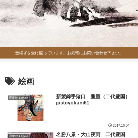
金継ぎを受け賜っています。お気軽にお問い合わせ下さい。
絵画
新製錦手猪口 豊重（二代豊国）
浮世絵 Ukiyoe
jpstoyokuni61
2017.10.04
名勝八景・大山夜雨 二代豊国
浮世絵 Ukiyoe