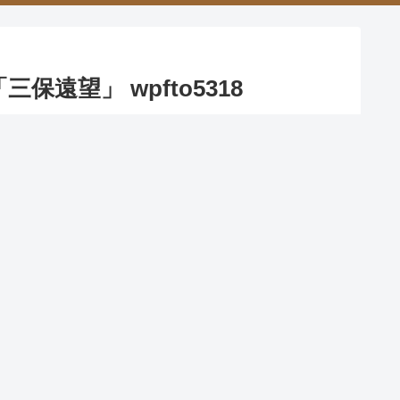
三保遠望」 wpfto5318
2013.12.02
2019.01.26
市清水区で、江尻は今の清水市である。興津
りからのものであろう。
原で変化をもたせて湾内の帆船で風情を持た
さを見せている。