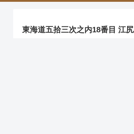
東海道五拾三次之内18番目 江尻宿 えじ
東海道五拾三次之内18番目 江尻宿 えじり Tokai
から4.1キロメートル。
江尻の港は有名な三保松原で扼された良港で
画面はほとんどが海である。その海を、近景
せ、遠景は愛鷹山らしい山なみの遠望から霞
歌川 広重 Hiroshige Utagawa