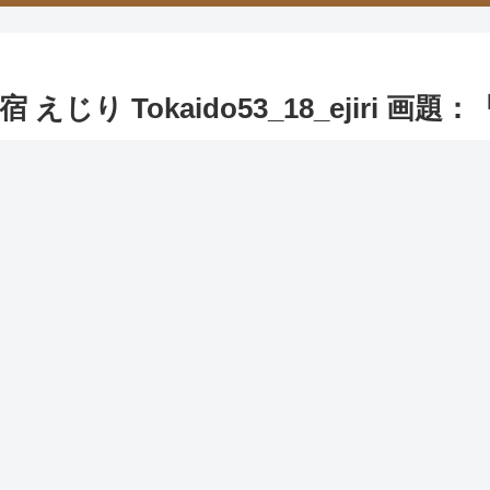
り Tokaido53_18_ejiri 画題：「
do53_18_ejiri 画題：「三保遠望」
現在の静岡県静岡
、しかもこの風景絶佳の展望は、久能山・日本平あた
では港の風情で、中景は入江に突き出ている三保の松
を隔てた海上とし、数多くの帆影で静かな海上の賑やか