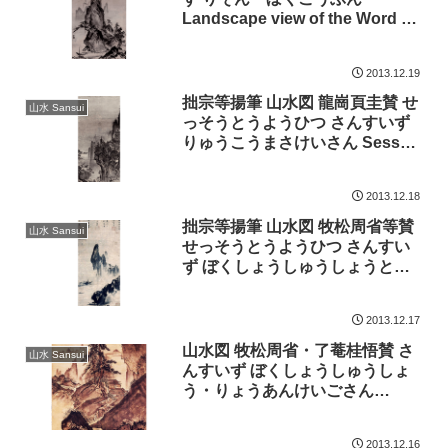
Landscape view of the Word of
Rison and Bokukobun has
entered. 雪舟 Sesshu jpssesh34
2013.12.19
拙宗等揚筆 山水図 龍崗頁圭賛 せ
山水 Sansui
っそうとうようひつ さんすいず
りゅうこうまさけいさん Sesso
Toyo wrote. Landscape view of
the Word of Ryukou Masakei
2013.12.18
has entered. 雪舟 Sesshu
jpssesh33
拙宗等揚筆 山水図 牧松周省等賛
山水 Sansui
せっそうとうようひつ さんすい
ず ぼくしょうしゅうしょうとう
さん Sesso Toyo wrote.
Landscape view of the Word of
2013.12.17
Bokusyosyusyo Us has
entered. 雪舟 Sesshu jpssesh32
山水図 牧松周省・了菴桂悟賛 さ
山水 Sansui
んすいず ぼくしょうしゅうしょ
う・りょうあんけいごさん
Landscape view of the Word of
Bokusyosyusyo and
2013.12.16