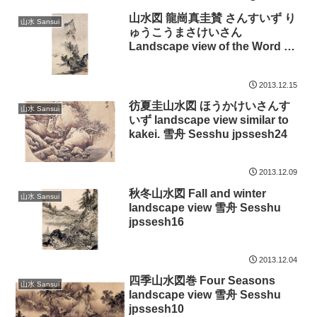
Ryoankeigo has entered. 雪舟
Sesshu jpssesh31
山水図 龍崗真圭賛 さんすいず り
山水 Sansui
ゅうこうまさけいさん
Landscape view of the Word of
Ryukou Masakei has entered.
雪舟 Sesshu jpssesh30
2013.12.15
彷夏圭山水図 ほうかけいさんす
山水 Sansui
いず landscape view similar to
kakei. 雪舟 Sesshu jpssesh24
2013.12.09
秋冬山水図 Fall and winter
山水 Sansui
landscape view 雪舟 Sesshu
jpssesh16
2013.12.04
四季山水図巻 Four Seasons
山水 Sansui
landscape view 雪舟 Sesshu
jpssesh10