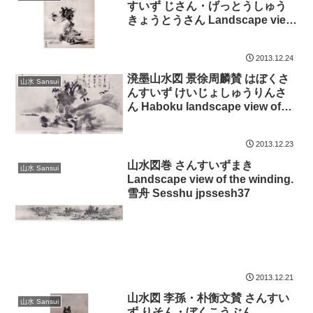
すいず じさん・げっとうしゅう
きょうとうさん Landscape view
of the Word of myseif and
Gettosyukyo has entered. 雪舟
2013.12.24
Sesshu jpssesh42
溌墨山水図 景徐周麟賛 はぼくさ
山水 Sansui
んすいず けいじょしゅうりんさ
ん Haboku landscape view of
the Word of Keijosyurin has
entered. 雪舟 Sesshu jpssesh40
2013.12.23
山水図巻 さんすいずまき
山水 Sansui
Landscape view of the winding.
雪舟 Sesshu jpssesh37
2013.12.21
山水図 李孫・朴衡文賛 さんすい
山水 Sansui
ず りそん・ぼくこうぶん