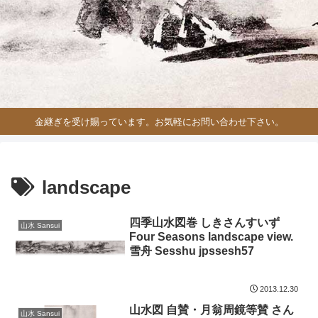
金継ぎを受け賜っています。お気軽にお問い合わせ下さい。
landscape
四季山水図巻 しきさんすいず
山水 Sansui
Four Seasons landscape view.
雪舟 Sesshu jpssesh57
2013.12.30
山水図 自賛・月翁周鏡等賛 さん
山水 Sansui