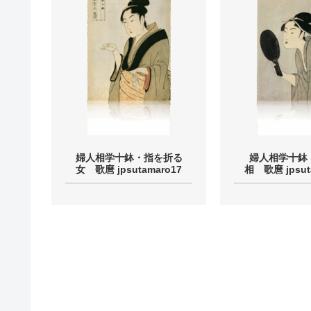
婦人相学十鉢・指を折る
婦人相学十鉢
女 歌麿 jpsutamaro17
相 歌麿 jpsut