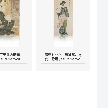
・丁子屋内雛鶴
高島おひさ 難波屋おき
sutamaro20
た 歌麿 jpsutamaro21