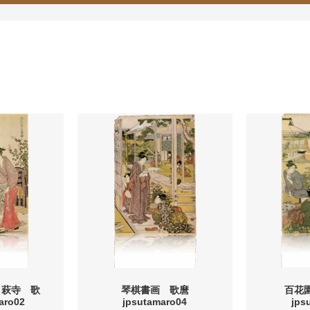
・萩寺 歌
琴棋書画 歌麿
百花
aro02
jpsutamaro04
jps