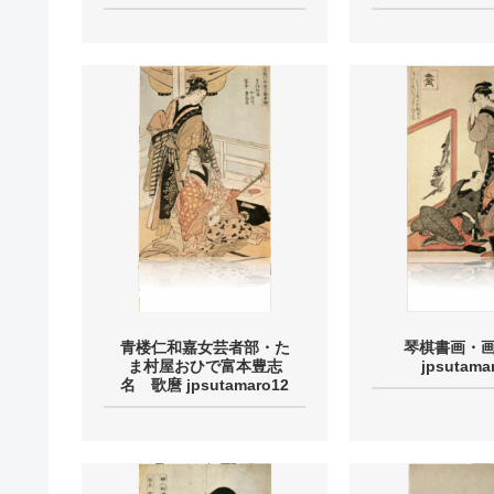
青楼仁和嘉女芸者部・た
琴棋書画・
ま村屋おひで富本豊志
jpsutama
名 歌麿 jpsutamaro12