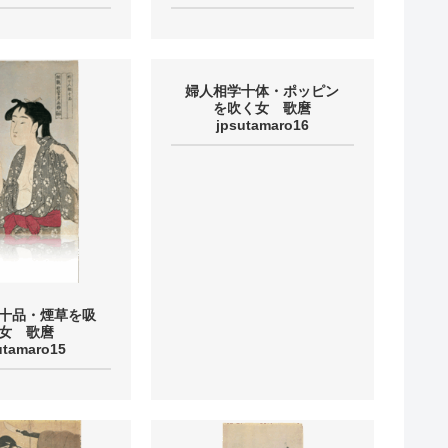
婦人相学十体・ポッピン
を吹く女 歌麿
jpsutamaro16
十品・煙草を吸
女 歌麿
utamaro15