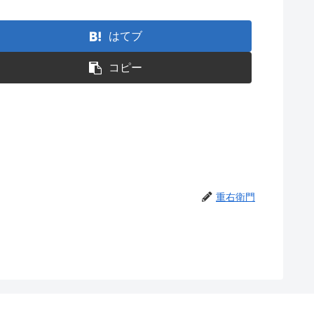
はてブ
コピー
重右衛門