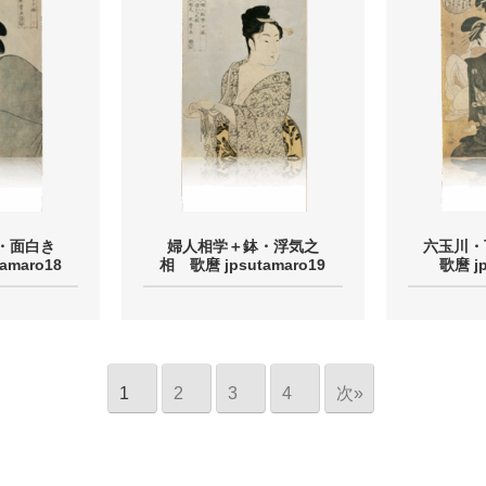
・面白き
婦人相学＋鉢・浮気之
六玉川
amaro18
相 歌麿 jpsutamaro19
歌麿 jp
1
2
3
4
次»