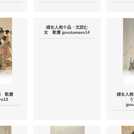
婦女人相十品・文読む
女 歌麿 jpsutamaro14
画 歌麿
婦女人相
ro13
う
jps