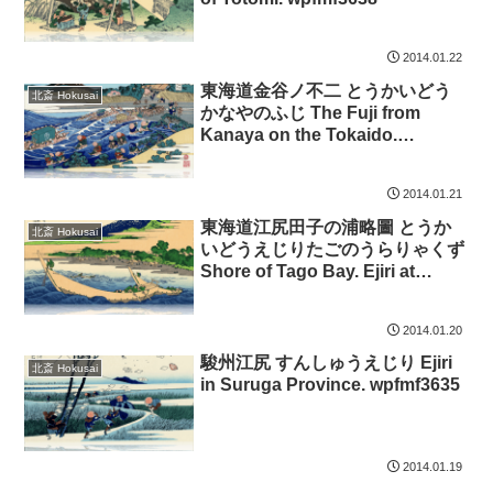
2014.01.22
東海道金谷ノ不二 とうかいどう
北斎 Hokusai
かなやのふじ The Fuji from
Kanaya on the Tokaido.
wpfmf3637
2014.01.21
東海道江尻田子の浦略圖 とうか
北斎 Hokusai
いどうえじりたごのうらりゃくず
Shore of Tago Bay. Ejiri at
Tokaido. wpfmf3636
2014.01.20
駿州江尻 すんしゅうえじり Ejiri
北斎 Hokusai
in Suruga Province. wpfmf3635
2014.01.19