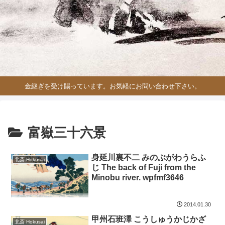
金継ぎを受け賜っています。お気軽にお問い合わせ下さい。
富嶽三十六景
身延川裏不二 みのぶがわうらふ
北斎 Hokusai
じ The back of Fuji from the
Minobu river. wpfmf3646
2014.01.30
甲州石班澤 こうしゅうかじかざ
北斎 Hokusai