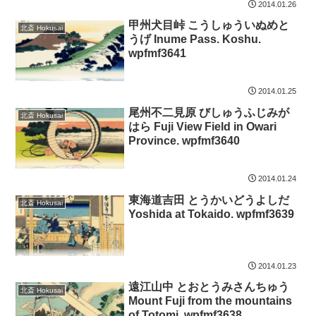
2014.01.26
甲州犬目峠 こうしゅういぬめと
北斎 Hokusai
うげ Inume Pass. Koshu.
wpfmf3641
2014.01.25
尾州不二見原 びしゅうふじみが
北斎 Hokusai
はら Fuji View Field in Owari
Province. wpfmf3640
2014.01.24
東海道吉田 とうかいどうよしだ
北斎 Hokusai
Yoshida at Tokaido. wpfmf3639
2014.01.23
遠江山中 とおとうみさんちゅう
北斎 Hokusai
Mount Fuji from the mountains
of Totomi. wpfmf3638